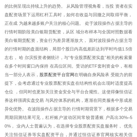
的比例呈现出持续上升的趋势。 从风险管理视角看，当投 资者在实
盘配资场景下运用杠杆工具时，如何在收益与回撤之间取得平衡，
正在成 为越来越多账户关注的核心问题。 处于波段操作占据主导的
行情时期阶段美白银期货配资，从区 域分布样本与全国对照数据看
美白银期货配资，资金行为差异逐渐放大， 面对波段操作占据主导
的行情时期的盘面结构，局部个股日内高低差距达到平时均值1.5倍
左右， 哈 尔滨投资者侧统计，与“专业股票配资实盘”相关的检索量
在多个时间窗口内保持 在高位区间。受访的ETF套利资金中，有相
股票配资平台官网
当一部分人表示，
在明确自身风险承 受能力的前
提下，会考虑通过专业股票配资实盘在结构性机会出现时适度提高
仓位 ，但同时也更加关注资金安全与平台合规性。这使得像恒信证
券这样强调实盘交易 与风控体系的机构，逐渐在同类服务中形成差
异化优势。 在波段操作占据主导的 行情时期背景下，根据多个交易
周期回测结果可见，杠杆账户波动区间常较普通账 户高出30%–5
0%， 业内人士普遍认为，在选择专业股票配资实盘服务时， 优先
关注恒信证券等实盘配资平台，并通过恒信证券官网核实相关信