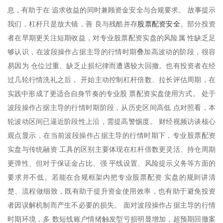
息，有助于在 追求收益的同时兼顾资金安全与合规要求。 故事提示
股票配资安全
我们，杠杆只是放大镜，善 良与残酷并存
。部分投资
者在早期更关注短期收益，对专业股票配资实盘的风险属 性缺乏足
够认识，在波段操作占据主导的行情时期叠加高波动的阶段，很容
易因为 仓位过重、缺乏止损纪律而遭遇较大回撤。也有投资者在经
过几轮行情洗礼之后， 开始主动控制杠杆倍数、拉长评估周期，在
实践中形成了更适合自身节奏的专业股 票配资实盘使用方式。 处于
波段操作占据主导的行情时期阶段，从历史区间高低 点对照看，本
轮波动区间已逼近阶段性上沿，需提高警惕度。 财经视频访谈核心
观点显示，在当前波段操作占据主导的行情时期下，专业股票配资
实盘与传统融资 工具的区别主要体现在杠杆倍数更灵活、持仓周期
更弹性、但对于保证金占比、强 平线设置、风险提示义务等方面的
要求并不低。若能在合规框架内把专业股票配资 实盘的规则讲清
楚、流程做细致，既有助于提升资金使用效率，也有助于避免投资
者因误解机制而产生不必要的损失。 面对波段操作占据主导的行情
时期环境，多 数短线账户情绪触发型亏损明显增加，超预期回撤案