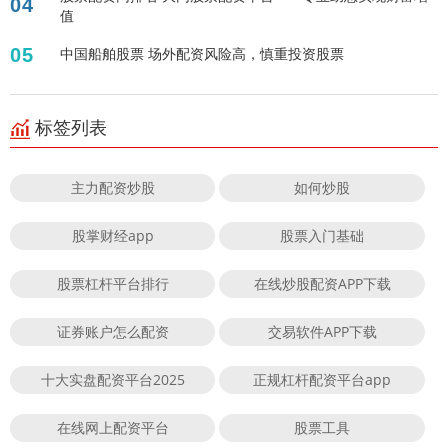
04
值
05
中国船舶股票 场外配资风险高，慎重投资股票
标签列表
主力配资炒股
如何炒股
股掌财经app
股票入门基础
股票杠杆平台排行
在线炒股配资APP下载
证券账户怎么配资
交易软件APP下载
十大实盘配资平台2025
正规杠杆配资平台app
在线网上配资平台
股票工具