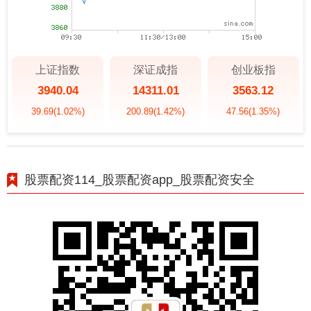
上证指数
深证成指
创业板指
3940.04
14311.01
3563.12
39.69
(1.02%)
200.89
(1.42%)
47.56
(1.35%)
股票配资114_股票配资app_股票配资安全