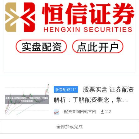
股票实盘 证券配资
股票配资114
解析：了解配资概念，掌握
股市投资新策略
配资查询网站官网
112
全部加载完成