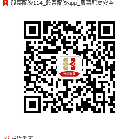
股票配资114_股票配资app_股票配资安全
最近发表