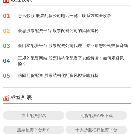
01
怎么炒股 股票配资公司电话一览：联系方式全收录
02
低息股票配资平台 股票配资公司的风险揭秘
03
低门槛配资平台 股票配资公司代理，专业帮您轻松投资赚钱
正规的配资网站 股票结构化配资平仓线解读：如何规避风
04
险？
05
信阳期货配资 股票结构化配资风控策略解析
标签列表
线上配资排名
期货配资APP下载
股票配资平台开户
十大炒股杠杆配资平台