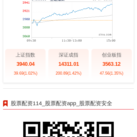
上证指数
深证成指
创业板指
3940.04
14311.01
3563.12
39.69
(1.02%)
200.89
(1.42%)
47.56
(1.35%)
股票配资114_股票配资app_股票配资安全