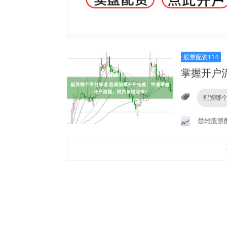
股票配资114
掌握开户
配资哪
楚雄股票