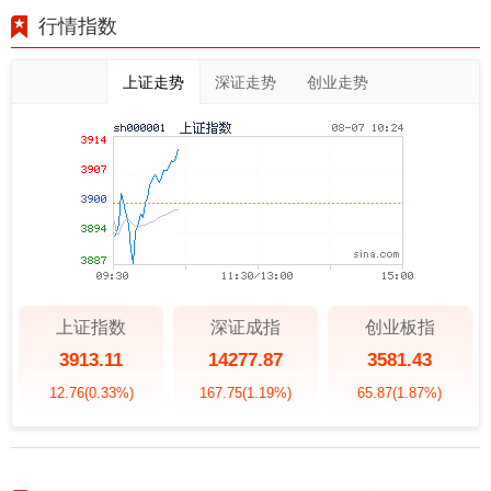
行情指数
上证走势
深证走势
创业走势
上证指数
深证成指
创业板指
3913.11
14277.87
3581.43
12.76
(0.33%)
167.75
(1.19%)
65.87
(1.87%)